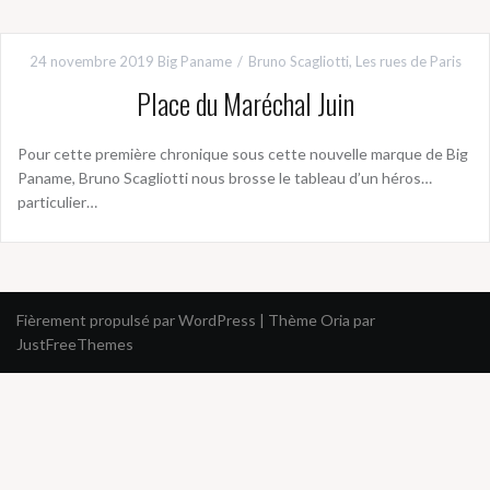
24 novembre 2019
Big Paname
Bruno Scagliotti
,
Les rues de Paris
Place du Maréchal Juin
Pour cette première chronique sous cette nouvelle marque de Big
Paname, Bruno Scagliotti nous brosse le tableau d’un héros…
particulier…
Fièrement propulsé par WordPress
|
Thème
Oria
par
JustFreeThemes